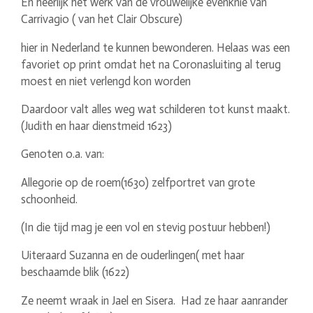
En heerlijk het werk van de vrouwelijke evenknie van
Carrivagio ( van het Clair Obscure)
hier in Nederland te kunnen bewonderen. Helaas was een
favoriet op print omdat het na Coronasluiting al terug
moest en niet verlengd kon worden
Daardoor valt alles weg wat schilderen tot kunst maakt.
(Judith en haar dienstmeid 1623)
Genoten o.a. van:
Allegorie op de roem(1630) zelfportret van grote
schoonheid.
(In die tijd mag je een vol en stevig postuur hebben!)
Uiteraard Suzanna en de ouderlingen( met haar
beschaamde blik (1622)
Ze neemt wraak in Jael en Sisera. Had ze haar aanrander