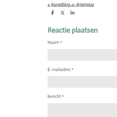
«
Kunstblog 4: Artemisia
D
D
S
e
e
h
l
e
a
e
l
r
Reactie plaatsen
n
e
Naam *
E-mailadres *
Bericht *