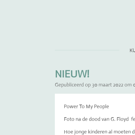
Ga
direct
naar
de
hoofdinhoud
K
NIEUW!
Gepubliceerd op 30 maart 2022 om 0
Power To My People
Foto na de dood van G. Floyd fe
Hoe jonge kinderen al moeten 