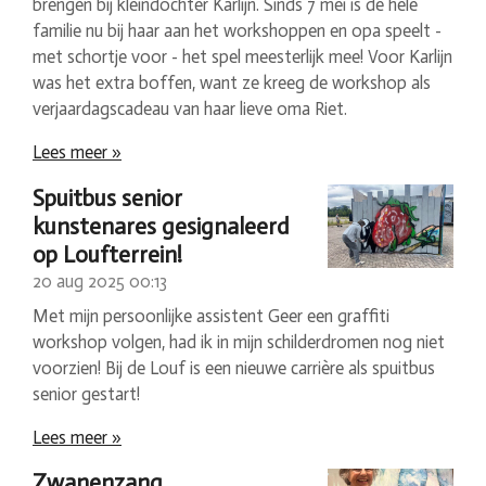
brengen bij kleindochter Karlijn. Sinds 7 mei is de hele
familie nu bij haar aan het workshoppen en opa speelt -
met schortje voor - het spel meesterlijk mee! Voor Karlijn
was het extra boffen, want ze kreeg de workshop als
verjaardagscadeau van haar lieve oma Riet.
Lees meer »
Spuitbus senior
kunstenares gesignaleerd
op Loufterrein!
20 aug 2025
00:13
Met mijn persoonlijke assistent Geer een graffiti
workshop volgen, had ik in mijn schilderdromen nog niet
voorzien! Bij de Louf is een nieuwe carrière als spuitbus
senior gestart!
Lees meer »
Zwanenzang