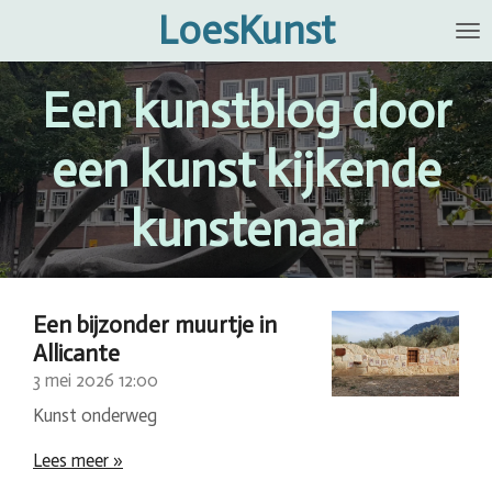
LoesKunst
Ga
direct
naar
Een kunstblog door
de
hoofdinhoud
een kunst kijkende
kunstenaar
Een bijzonder muurtje in
Allicante
3 mei 2026
12:00
Kunst onderweg
Lees meer »