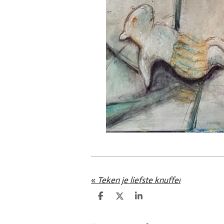
«
Teken je liefste knuffel
D
D
S
e
e
h
l
e
a