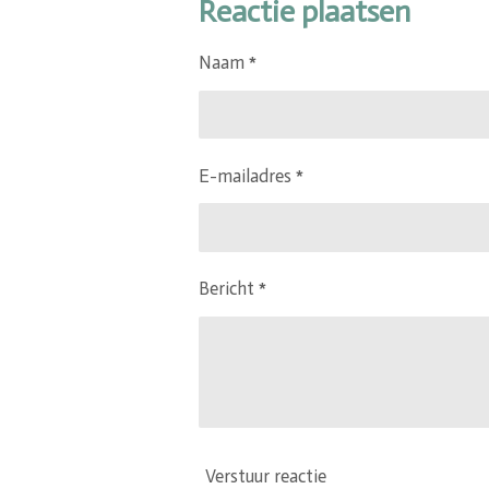
e
l
r
Reactie plaatsen
n
e
Naam *
E-mailadres *
Bericht *
Verstuur reactie