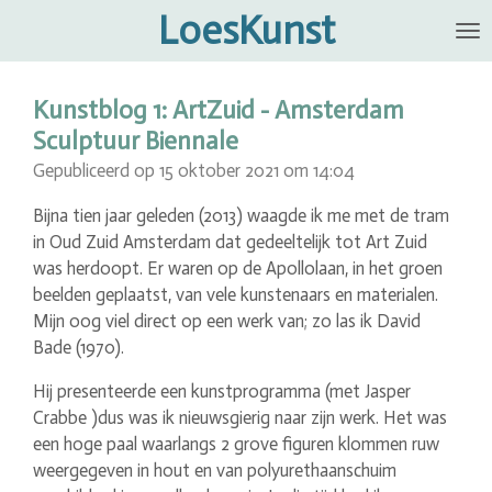
LoesKunst
Ga
direct
naar
de
Kunstblog 1: ArtZuid - Amsterdam
hoofdinhoud
Sculptuur Biennale
Gepubliceerd op 15 oktober 2021 om 14:04
Bijna tien jaar geleden (2013) waagde ik me met de tram
in Oud Zuid Amsterdam dat gedeeltelijk tot Art Zuid
was herdoopt. Er waren op de Apollolaan, in het groen
beelden geplaatst, van vele kunstenaars en materialen.
Mijn oog viel direct op een werk van; zo las ik David
Bade (1970).
Hij presenteerde een kunstprogramma (met Jasper
Crabbe )dus was ik nieuwsgierig naar zijn werk. Het was
een hoge paal waarlangs 2 grove figuren klommen ruw
weergegeven in hout en van polyurethaanschuim